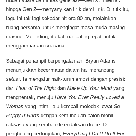
ribuan suara dari lintas generasi—Gen X, milenial,
hingga Gen Z—menyanyikan lirik demi lirik. Di titik itu,
lagu ini tak lagi sekadar hit era 80-an, melainkan
ruang bersama untuk mengingat masa muda masing-
masing. Merinding, itu kalimat paling tepat untuk
menggambarkan suasana.
Sebagai penampil berpengalaman, Bryan Adams
menunjukkan kecermatan dalam hal merancang
setlist
. Ia mengatur naik-turun emosi dengan presisi:
dari
Heat of The Night
dan
Make Up Your Mind
yang
menghentak, menuju
Have You Ever Really Loved a
Woman
yang intim, lalu kembali meledak lewat
So
Happy It Hurts
dengan kemunculan balon mobil
raksasa yang kembali dikendalikan drone. Di
penghujung pertunjukan,
Everything I Do (I Do It For