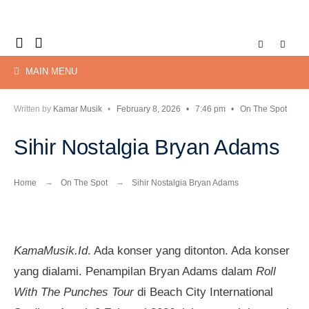
Search
Skip
for:
to
content
MAIN MENU
Written by
Kamar Musik
•
February 8, 2026
•
7:46 pm
•
On The Spot
Sihir Nostalgia Bryan Adams
Home
On The Spot
Sihir Nostalgia Bryan Adams
KamaMusik.Id
. Ada konser yang ditonton. Ada konser
yang dialami. Penampilan Bryan Adams dalam
Roll
With The Punches Tour
di Beach City International