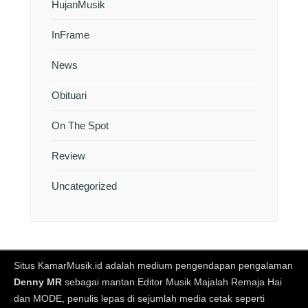
HujanMusik
InFrame
News
Obituari
On The Spot
Review
Uncategorized
Situs KamarMusik.id adalah medium pengendapan pengalaman
Denny MR
sebagai mantan Editor Musik Majalah Remaja Hai
dan MODE, penulis lepas di sejumlah media cetak seperti