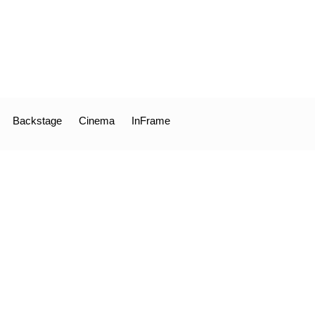
Backstage
Cinema
InFrame
xplains How We Can Stop
d then abruptly my attention was arrested by