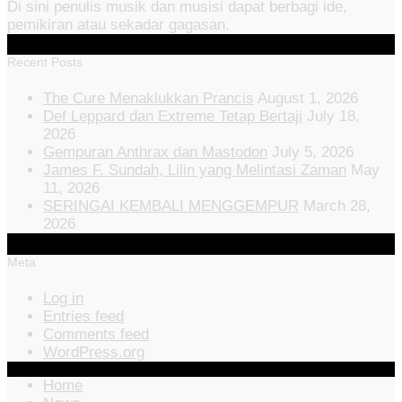
Di sini penulis musik dan musisi dapat berbagi ide,
pemikiran atau sekadar gagasan.
Recent Posts
The Cure Menaklukkan Prancis
August 1, 2026
Def Leppard dan Extreme Tetap Bertaji
July 18,
2026
Gempuran Anthrax dan Mastodon
July 5, 2026
James F. Sundah, Lilin yang Melintasi Zaman
May
11, 2026
SERINGAI KEMBALI MENGGEMPUR
March 28,
2026
Meta
Log in
Entries feed
Comments feed
WordPress.org
Home