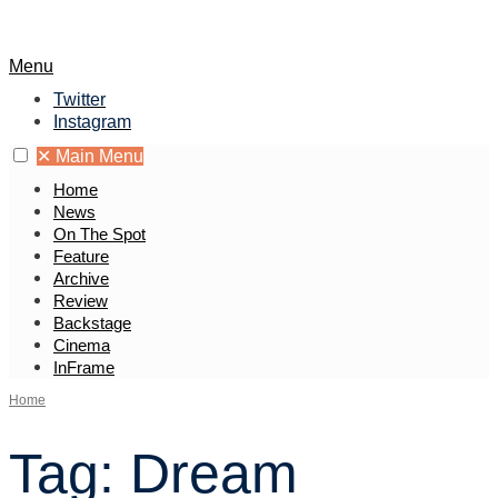
Skip
to
Open
Menu
content
Search
Twitter
Window
Instagram
✕
Main Menu
Home
News
On The Spot
Feature
Archive
Review
Backstage
Cinema
InFrame
Home
Tag:
Dream