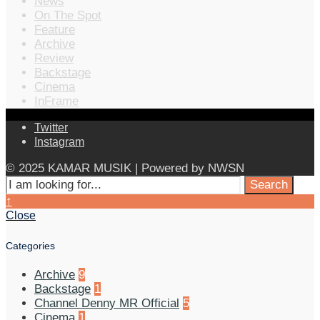
News
On The Spot
Feature
Archive
Review
Backstage
Cinema
InFrame
Twitter
Instagram
© 2025 KAMAR MUSIK | Powered by NWSN
Search
Search
for:
Close
↑
Search
Close
Window
Categories
Archive
9
Backstage
1
Channel Denny MR Official
5
Cinema
1