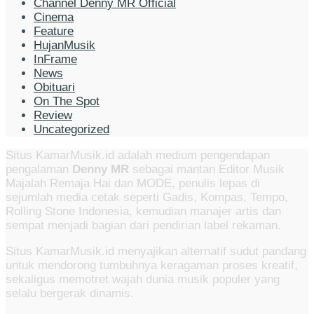
Channel Denny MR Official
Cinema
Feature
HujanMusik
InFrame
News
Obituari
On The Spot
Review
Uncategorized
Situs KamarMusik.id adalah medium pengendapan
pengalaman
Denny MR
sebagai mantan Editor Musik
Majalah Remaja Hai dan MODE, penulis lepas di
sejumlah media cetak seperti Gadis, Kompas, Tempo,
Rolling Stone Indonesia, kemudian manajer artis dan
sempat menjadi bagian dari pendirian label rekaman.
Situs KamarMusik.id menyajikan alternatif sudut pandang
untuk mendorong tumbuhnya keragaman proses kreatif,
sekaligus memotret wajah dunia musik populer yang
selalu bergerak dinamis.