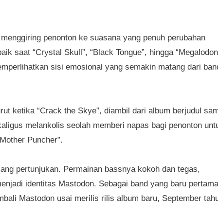
ra menggiring penonton ke suasana yang penuh perubahan
baik saat “Crystal Skull”, “Black Tongue”, hingga “Megalodon
mperlihatkan sisi emosional yang semakin matang dari ban
t ketika “Crack the Skye”, diambil dari album berjudul sa
aligus melankolis seolah memberi napas bagi penonton unt
“Mother Puncher”.
ang pertunjukan. Permainan bassnya kokoh dan tegas,
enjadi identitas Mastodon. Sebagai band yang baru pertam
mbali Mastodon usai merilis rilis album baru, September tah