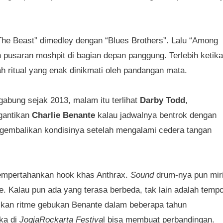
 The Beast” dimedley dengan “Blues Brothers”. Lalu “Among
 pusaran moshpit di bagian depan panggung. Terlebih ketika
h ritual yang enak dinikmati oleh pandangan mata.
abung sejak 2013, malam itu terlihat
Darby Todd
,
gantikan
Charlie Benante
kalau jadwalnya bentrok dengan
engembalikan kondisinya setelah mengalami cedera tangan
mempertahankan hook khas Anthrax.
Sound
drum-nya pun mir
Kalau pun ada yang terasa berbeda, tak lain adalah temp
aikan ritme gebukan Benante dalam beberapa tahun
ka di
JogjaRockarta Festiva
l bisa membuat perbandingan.