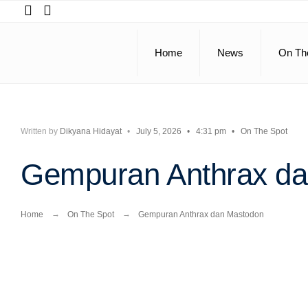
Search
Skip
for:
to
content
Home
News
On Th
Written by
Dikyana Hidayat
•
July 5, 2026
•
4:31 pm
•
On The Spot
Gempuran Anthrax d
Home
On The Spot
Gempuran Anthrax dan Mastodon