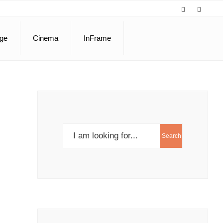
ge
Cinema
InFrame
Search
Search
for: