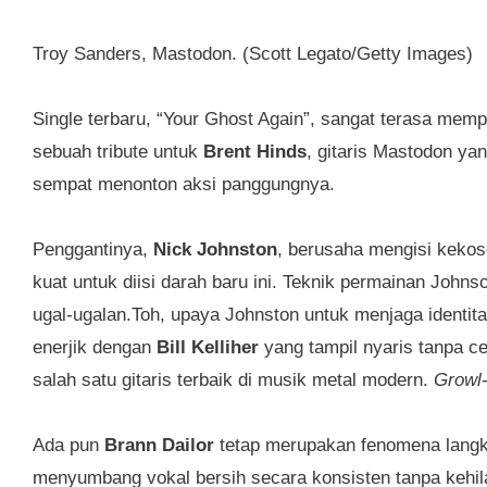
Troy Sanders, Mastodon. (Scott Legato/Getty Images)
Single terbaru, “Your Ghost Again”, sangat terasa mem
sebuah tribute untuk
Brent Hinds
, gitaris Mastodon ya
sempat menonton aksi panggungnya.
Penggantinya,
Nick Johnston
, berusaha mengisi kekos
kuat untuk diisi darah baru ini. Teknik permainan Johns
ugal-ugalan.Toh, upaya Johnston untuk menjaga identita
enerjik dengan
Bill Kelliher
yang tampil nyaris tanpa ce
salah satu gitaris terbaik di musik metal modern.
Growl
Ada pun
Brann Dailor
tetap merupakan fenomena langk
menyumbang vokal bersih secara konsisten tanpa kehi