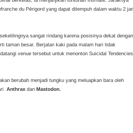
enal berkelas, ia menjanjikan tontonan intimate. Jaraknya
lefranche du Périgord yang dapat ditempuh dalam waktu 2 ja
 sekelilingnya sangat rindang karena posisinya dekat dengan
ti taman besar. Berjalan kaki pada malam hari tidak
atangi venue tersebut untuk menonton Suicidal Tendencies
eakan berubah menjadi tungku yang meluapkan bara oleh
ari
Anthrax
dan
Mastodon.