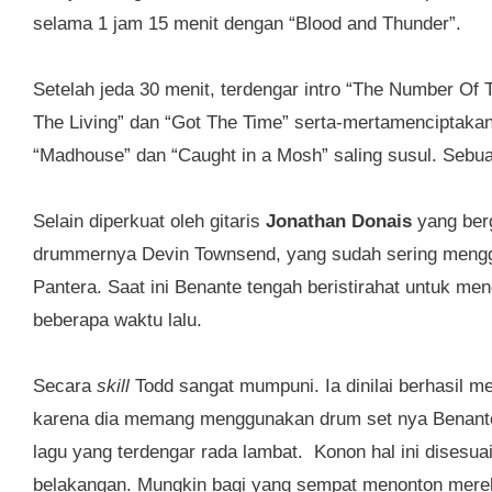
selama 1 jam 15 menit dengan “Blood and Thunder”.
Setelah jeda 30 menit, terdengar intro “The Number Of
The Living” dan “Got The Time” serta-mertamenciptakan
“Madhouse” dan “Caught in a Mosh” saling susul. Sebua
Selain diperkuat oleh gitaris
Jonathan Donais
yang berg
drummernya Devin Townsend, yang sudah sering meng
Pantera. Saat ini Benante tengah beristirahat untuk m
beberapa waktu lalu.
Secara
skill
Todd sangat mumpuni. Ia dinilai berhasil 
karena dia memang menggunakan drum set nya Benante. 
lagu yang terdengar rada lambat. Konon hal ini disesu
belakangan. Mungkin bagi yang sempat menonton mere