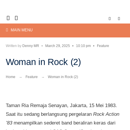
Search
Skip
for:
to
content
MAIN MENU
Written by
Denny MR
•
March 29, 2025
•
10:10 pm
•
Feature
Woman in Rock (2)
Home
Feature
Woman in Rock (2)
Taman Ria Remaja Senayan, Jakarta, 15 Mei 1983.
Saat itu sedang berlangsung pergelaran
Rock Action
’83
menampilkan sederet band beraliran keras dari