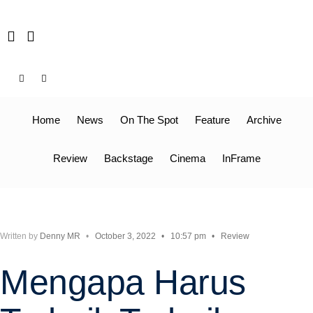
Skip
to
content
Home
News
On The Spot
Feature
Archive
Review
Backstage
Cinema
InFrame
Written by
Denny MR
•
October 3, 2022
•
10:57 pm
•
Review
Mengapa Harus