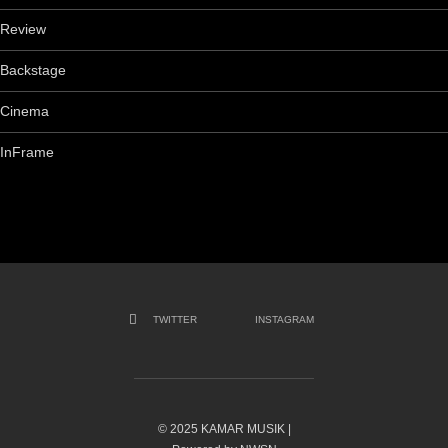
Review
Backstage
Cinema
InFrame
TWITTER
INSTAGRAM
© 2025 KAMAR MUSIK |