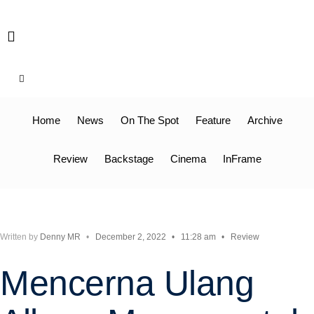
Skip
to
content
Home
News
On The Spot
Feature
Archive
Review
Backstage
Cinema
InFrame
Written by
Denny MR
•
December 2, 2022
•
11:28 am
•
Review
Mencerna Ulang