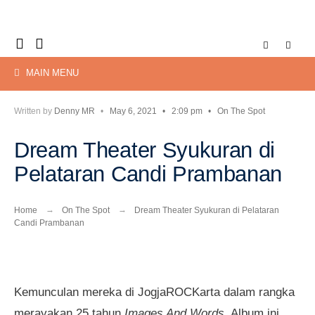
Search
Skip
for:
to
content
MAIN MENU
Written by
Denny MR
•
May 6, 2021
•
2:09 pm
•
On The Spot
Dream Theater Syukuran di
Pelataran Candi Prambanan
Home
On The Spot
Dream Theater Syukuran di Pelataran
Candi Prambanan
Kemunculan mereka di JogjaROCKarta dalam rangka
merayakan 25 tahun
Images And Words
. Album ini