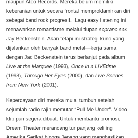
maupun Atco Records. Mereka belum memiliki
keberanian untuk secara frontal memproklamirkan diri
sebagai band rock progresif. Lagu easy listening ini
menawarkan romantisme melalui tiupan
soprano sax
Jay Beckenstein. Akan tetapi ini strategi kuno yang
dijalankan oleh banyak band metal—kerja sama
dengan Jac Beckenstein terus berlanjut pada album
Live at the Marquee
(1993),
Once in a LIVEtime
(1998),
Through Her Eyes
(2000), dan
Live Scenes
from New York
(2001).
Kepercayaan diri mereka mulai tumbuh setelah
sejumlah radio rajin memutar “Pull Me Under”. Video
klip pun segera dibuat. Untuk membantu promosi,
Dream Theater merancang tur panjang keliling
Amerika Serikat hingga Jepang yang menghasilkan