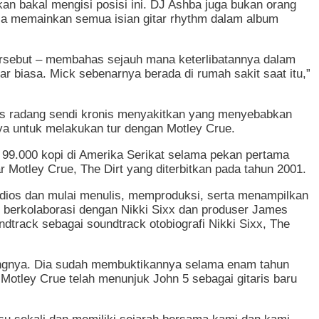
n bakal mengisi posisi ini. DJ Ashba juga bukan orang
ia memainkan semua isian gitar rhythm dalam album
 tersebut – membahas sejauh mana keterlibatannya dalam
r biasa. Mick sebenarnya berada di rumah sakit saat itu,”
is radang sendi kronis menyakitkan yang menyebabkan
ya untuk melakukan tur dengan Motley Crue.
l 99.000 kopi di Amerika Serikat selama pekan pertama
r Motley Crue, The Dirt yang diterbitkan pada tahun 2001.
udios dan mulai menulis, memproduksi, serta menampilkan
 berkolaborasi dengan Nikki Sixx dan produser James
dtrack sebagai soundtrack otobiografi Nikki Sixx, The
rangnya. Dia sudah membuktikannya selama enam tahun
. Motley Crue telah menunjuk John 5 sebagai gitaris baru