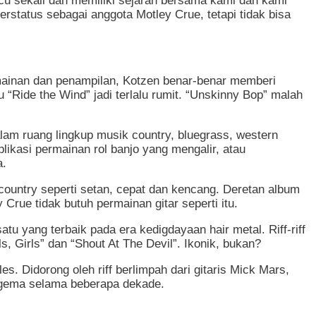
ucu sekali dan memiliki sejarah bersama kami dan kami
rstatus sebagai anggota Motley Crue, tetapi tidak bisa
rmainan dan penampilan, Kotzen benar-benar memberi
 “Ride the Wind” jadi terlalu rumit. “Unskinny Bop” malah
lam ruang lingkup musik country, bluegrass, western
likasi permainan rol banjo yang mengalir, atau
a.
country seperti setan, cepat dan kencang. Deretan album
 Crue tidak butuh permainan gitar seperti itu.
tu yang terbaik pada era kedigdayaan hair metal. Riff-riff
, Girls” dan “Shout At The Devil”. Ikonik, bukan?
. Didorong oleh riff berlimpah dari gitaris Mick Mars,
ergema selama beberapa dekade.