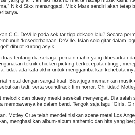
tar yang gila. Memiliki rasa hormat terhadap musik kami, l
a,” Nikki Sixx menanggapi. Mick Mars sendiri akan tetap be
ritanya.
an C.C. DeVille pada sekitar tiga dekade lalu? Secara pe
mbunuh ‘kesederhanaan’ DeVille. Isian solo gitar dalam lagu
ngel” dibuat kurang asyik.
 luas tentang dia sebagai pemain mahir yang dibesarkan da
ngunakan teknik chicken picking berkecepatan tinggi, merep
, tidak ada kata akhir untuk menggambarkan kehebatanny
trial metal dengan sangat kuat. Bisa juga memainkan musik 
butkan tadi, serta soundtrack film horror. Oh, tidak! Motley
t melodik dan bluesy meski sesekali menyengat. Dia salah sa
a membawanya ke dalam band. Tengok saja lagu “Girls, Girls
n, Motley Crue telah mendefinisikan scene metal Los Angeles
80-an, menghasilkan album-album anthemic dan hits yang b