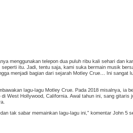
anya menggunakan telepon dua puluh ribu kali sehari dan ka
eperti itu. Jadi, tentu saja, kami suka bermain musik bersa
angga menjadi bagian dari sejarah Motley Crue… Ini sangat 
bawakan lagu-lagu Motley Crue. Pada 2018 misalnya, ia bers
di West Hollywood, California. Awal tahun ini, sang gitar
ya.
an tak sabar memainkan lagu-lagu ini,” komentar John 5 set