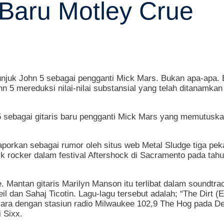
Baru Motley Crue
njuk John 5 sebagai pengganti Mick Mars. Bukan apa-apa. Ba
 5 mereduksi nilai-nilai substansial yang telah ditanamkan 
5 sebagai gitaris baru pengganti Mick Mars yang memutusk
laporkan sebagai rumor oleh situs web Metal Sludge tiga pe
k rocker dalam festival Aftershock di Sacramento pada tahu
antan gitaris Marilyn Manson itu terlibat dalam soundtrack 
 dan Sahaj Ticotin. Lagu-lagu tersebut adalah; “The Dirt (Es
cara dengan stasiun radio Milwaukee 102,9 The Hog pada D
 Sixx.