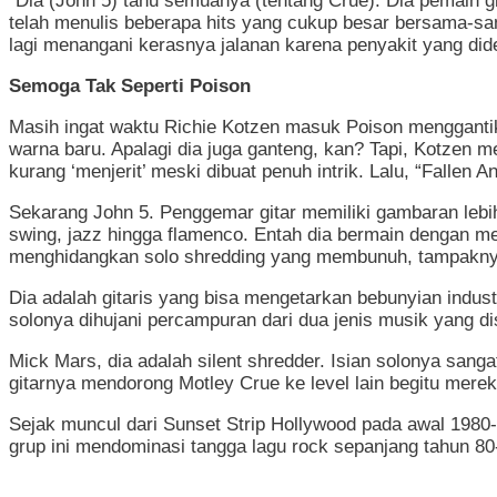
“Dia (John 5) tahu semuanya (tentang Crue). Dia pemain gi
telah menulis beberapa hits yang cukup besar bersama-sam
lagi menangani kerasnya jalanan karena penyakit yang dide
Semoga Tak Seperti Poison
Masih ingat waktu Richie Kotzen masuk Poison menggantik
warna baru. Apalagi dia juga ganteng, kan? Tapi, Kotzen me
kurang ‘menjerit’ meski dibuat penuh intrik. Lalu, “Fallen A
Sekarang John 5. Penggemar gitar memiliki gambaran lebih
swing, jazz hingga flamenco. Entah dia bermain dengan me
menghidangkan solo shredding yang membunuh, tampaknya
Dia adalah gitaris yang bisa mengetarkan bebunyian indus
solonya dihujani percampuran dari dua jenis musik yang dise
Mick Mars, dia adalah silent shredder. Isian solonya sanga
gitarnya mendorong Motley Crue ke level lain begitu merek
Sejak muncul dari Sunset Strip Hollywood pada awal 1980-a
grup ini mendominasi tangga lagu rock sepanjang tahun 