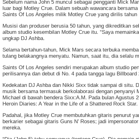
Sebelum nama John 5 muncul sebagai pengganti Mick Mars,
luar bagi Motley Crue. Dalam sebuah wawancara bersama 
Saints Of Los Angeles milik Motley Crue yang dirilis tahun
Musisi dan produser berusia 50 tahun, yang dikreditkan s
album studio kesembilan Motley Crue itu. “Saya memainkan 
ungkap DJ Ashba.
Selama bertahun-tahun, Mick Mars secara terbuka membah
tulang belakangnya menyatu. Namun, saat itu, dia selalu
Saints Of Los Angeles sendiri merupakan album studio per
perilisannya dan debut di No. 4 pada tangga lagu Billboar
Kedekatan DJ Ashba dan Nikki Sixx tidak sampai di situ
musik bersama termasuk berkolaborasi dengan penyanyi Ma
Michael di bawah bendera Sixx:A.M. Pada bulan Agustus 20
Heroin Diaries: A Year in the Life of a Shattered Rock Star.
Padahal, jika Motley Crue membutuhkan gitaris penurut 
berkarier sebagai gitaris Guns N’ Roses; jadi impersonator
mereka.