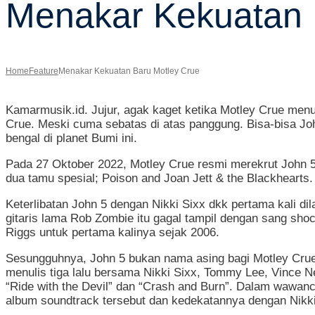
Menakar Kekuatan 
Home
Feature
Menakar Kekuatan Baru Motley Crue
Kamarmusik.id. Jujur, agak kaget ketika Motley Crue menu
Crue. Meski cuma sebatas di atas panggung. Bisa-bisa John
bengal di planet Bumi ini.
Pada 27 Oktober 2022, Motley Crue resmi merekrut John 
dua tamu spesial; Poison and Joan Jett & the Blackhearts.
Keterlibatan John 5 dengan Nikki Sixx dkk pertama kali di
gitaris lama Rob Zombie itu gagal tampil dengan sang shoc
Riggs untuk pertama kalinya sejak 2006.
Sesungguhnya, John 5 bukan nama asing bagi Motley Crue. M
menulis tiga lalu bersama Nikki Sixx, Tommy Lee, Vince Neil
“Ride with the Devil” dan “Crash and Burn”. Dalam wawan
album soundtrack tersebut dan kedekatannya dengan Nikki