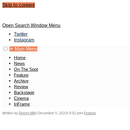
Skip to content
Open Search Window
Menu
Twitter
Instagram
✕
Main Menu
Home
News
On The Spot
Feature
Archive
Review
Backstage
Cinema
InFrame
Written by
Denny MR
•
December 5, 2022
•
9:52 pm
•
Feature