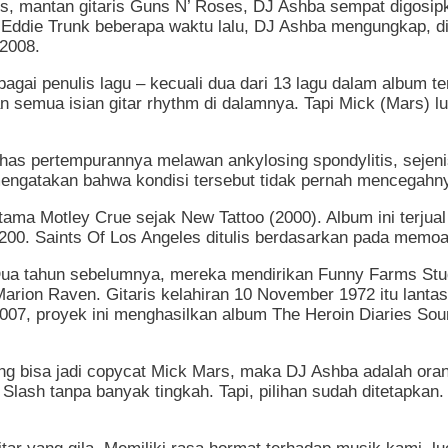
 mantan gitaris Guns N’ Roses, DJ Ashba sempat digosipka
Eddie Trunk beberapa waktu lalu, DJ Ashba mengungkap, d
 2008.
ebagai penulis lagu – kecuali dua dari 13 lagu dalam album
semua isian gitar rhythm di dalamnya. Tapi Mick (Mars) lua
as pertempurannya melawan ankylosing spondylitis, sejen
 mengatakan bahwa kondisi tersebut tidak pernah mencegahn
tama Motley Crue sejak New Tattoo (2000). Album ini terjua
d 200. Saints Of Los Angeles ditulis berdasarkan pada memoa
. Dua tahun sebelumnya, mereka mendirikan Funny Farms St
rion Raven. Gitaris kelahiran 10 November 1972 itu lantas
07, proyek ini menghasilkan album The Heroin Diaries Soun
yang bisa jadi copycat Mick Mars, maka DJ Ashba adalah o
 Slash tanpa banyak tingkah. Tapi, pilihan sudah ditetapkan