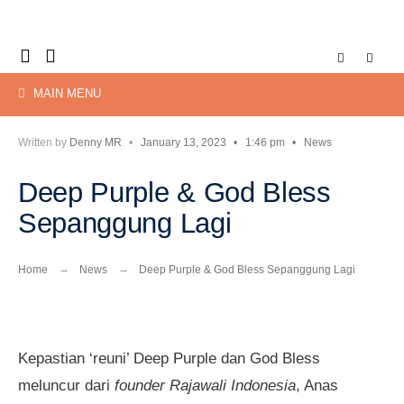
Search
Skip
for:
to
content
MAIN MENU
Written by
Denny MR
•
January 13, 2023
•
1:46 pm
•
News
Deep Purple & God Bless
Sepanggung Lagi
Home
News
Deep Purple & God Bless Sepanggung Lagi
Kepastian ‘reuni’ Deep Purple dan God Bless
meluncur dari
founder Rajawali Indonesia
, Anas