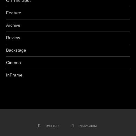
On The Spot
Feature
Archive
Review
Backstage
Cinema
InFrame
TWITTER
INSTAGRAM